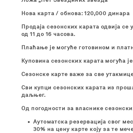
Нова карта / обнова: 120,000 динара
Продаја сезонских карата одвија се 
од 11 до 16 часова.
Плаћање је могуће готовином и плат
Куповина сезонских карата могућа је
Сезонске карте важе за све утакмиц
Сви купци сезонских карата из прошл
даљњег.
Од погодности за власнике сезонски
Аутоматска резервација свог мес
30% на цену карте коју за те меч