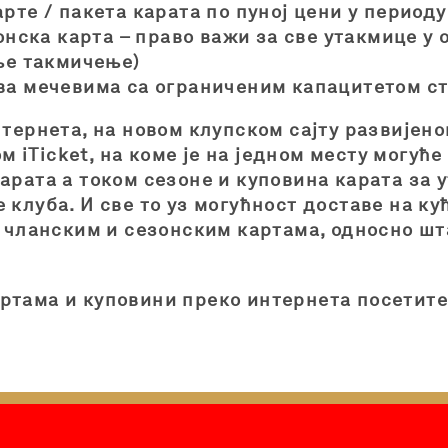
рте / пакета карата по пуној цени у периоду
зонска карта – право важи за све утакмице 
ље такмичење)
ва мечевима са ограниченим капацитетом с
нтернета, на новом клупском сајту развијен
iTicket, на коме je на једном месту могуће
арата а током сезоне и куповина карата за
 клуба. И све то уз могућност доставе на к
о чланским и сезонским картама, односно шт
ртама и куповини преко интернета посетит