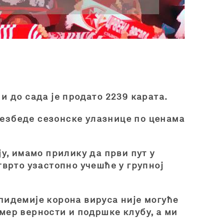
и до сада је продато 2239 карата.
безбеде сезонске улазнице по ценама
ју, имамо прилику да први пут у
тврто узастопно учешће у групној
пидемије корона вируса није могуће
мер верности и подршке клубу, а ми