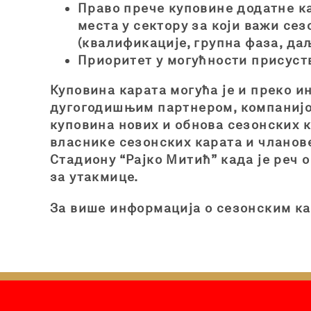
Право прече куповине додатне ка
места у сектору за који важи се
(квалификације, групна фаза, да
Приоритет у могућности присуст
Куповина карата могућа je и преко и
дугогодишњим партнером, компанијом 
куповина нових и обнова сезонских к
власнике сезонских карата и чланове
Стадиону “Рајко Митић” када је реч 
за утакмице.
За више информација о сезонским ка