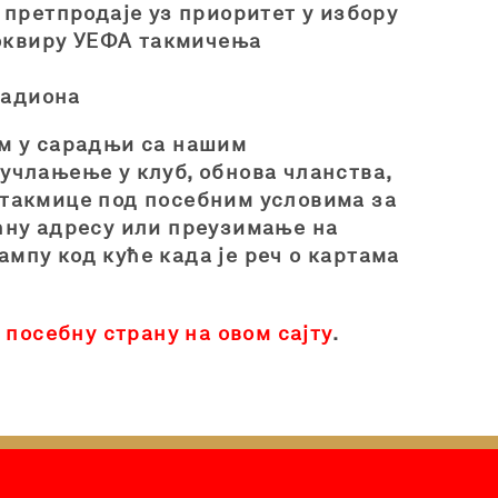
 претпродаје уз приоритет у избору
у оквиру УЕФА такмичења
тадиона
ом у сарадњи са нашим
 учлањење у клуб, обнова чланства,
 утакмице под посебним условима за
ућну адресу или преузимање на
ампу код куће када је реч о картама
е
посебну страну на овом сајту
.