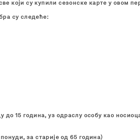
ве који су купили сезонске карте у овом пе
бра су следеће:
цу до 15 година, уз одраслу особу као носиоц
 понуди, за старије од 65 година)