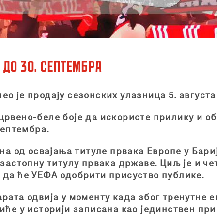
 до 30. септембра
о је продају сезонских улазница 5. августа 
црвено-беле боје да искористе прилику и о
септембра.
ина од освајања титуле првака Европе у Бари
узастопну титулу првака државе. Циљ је и че
 да ће УЕФА одобрити присуство публике.
рата одвија у моменту када због тренутне е
иће у историји записана као јединствен при