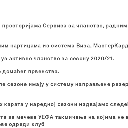
у просторијама Сервиса за чланство, радним 
ним картицама из система Виза, МастерKард
 уз активно чланство за сезону 2020/21.
е домаћег првенства.
е сезоне имају у систему направљене резерв
х карата у наредној сезони издвајамо следе
та за мечеве УЕФА такмичења на којима не в
еве одреди клуб