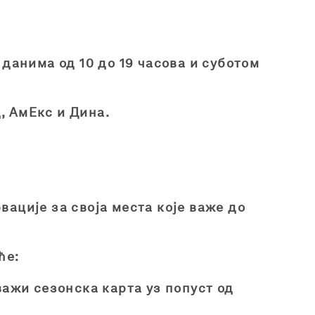
данима од 10 до 19 часова и суботом
, АмЕкс и Дина.
ације за своја места које важе до
ће:
ажи сезонска карта уз попуст од