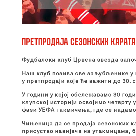
Претпродаја сезонских карата
Фудбалски клуб Црвена звезда започе
Наш клуб позива све заљубљенике у 
у претпродаји које ће важити до 30. 
У години у којој обележавамо 30 год
клупској историји освојимо четврту 
фази УЕФА такмичења, где се надамо
Чињеница да се продаја сезонских ка
присуство навијача на утакмицама, б