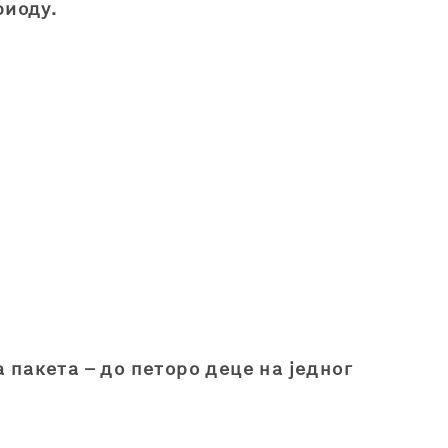
риоду.
а пакета – до петоро деце на једног