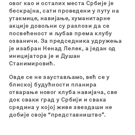
овог као и осталих места Србије је
бескрајна, сати проведени у путу на
утакмице, навијање, хуманитарне
акције довољни су разлози да се
посвећеност и љубав према клубу
озваничи. За председника удружења
је изабран Ненад Лелек, а један од
иницијатора је и Душан
Станимировић.
Овде се не заустављамо, већ се у
блиској будућности планира
отварање новог клуба навијача, све
док сваки град у Србији и свака
средина у којој живе звездаши не
добије своје “представништво”.