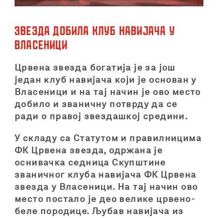
Звезда добила клуб навијача у
Власеници
Црвена звезда богатија је за још
један клуб навијача који је основан у
Власеници и на тај начин је ово место
добило и званичну потврду да се
ради о правој звездашкој средини.
У складу са Статутом и правилницима
ФК Црвена звезда, одржана је
оснивачка седница Скупштине
званичног клуба навијача ФК Црвена
звезда у Власеници. На тај начин ово
место постало је део велике црвено-
беле породице. Љубав навијача из