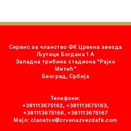
Сервис за чланство ФК Црвена звезда
Љутице Богдана 1 А
Западна трибина стадиона “Рајко
Митић”
Београд, Србија
Телефони:
+381113675162
,
+381113675163
,
+381113675166
,
+381113675167
Мејл:
clanstvo@crvenazvezdafk.com