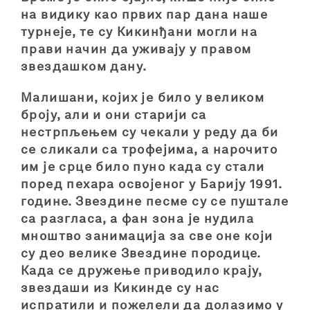
на видику као првих пар дана наше
турнеје, те су Кикинђани могли на
прави начин да уживају у правом
звездашком дану.
Малишани, којих је било у великом
броју, али и они старији са
нестрпљењем су чекали у реду да би
се сликали са трофејима, а нарочито
им је срце било пуно када су стали
поред пехара освојеног у Барију 1991.
године. Звездине песме су се пуштале
са разгласа, а фан зона је нудила
мноштво занимација за све оне који
су део велике Звездине породице.
Када се дружење приводило крају,
звездаши из Кикинде су нас
испратили и пожелели да долазимо у