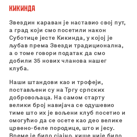
Кикинда
Звездин караван је наставио свој пут,
а град који смо посетили након
Суботице јесте Кикинда, у којој је
љубав према Звезди традиционална,
а о томе говори податак да смо
добили 35 нових чланова нашег
клуба.
Наши штандови као и трофеји,
постављени су на Тргу српских
добровољаца. На самом старту
велики број навијача се одушевио
тиме што их је вољени клуб посетио и
омогућио да се осете као део велике
црвено-беле породице, што и јесу.
Време је било сјајно, кише није било