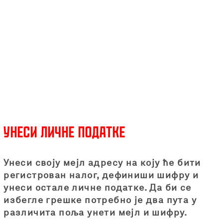
Унеси личне податке
Унеси своју мејл адресу на коју ће бити
регистрован налог, дефиниши шифру и
унеси остале личне податке. Да би се
избегле грешке потребно је два пута у
различита поља унети мејл и шифру.