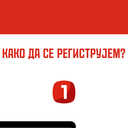
Како да се региструјем?