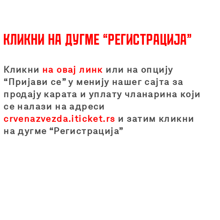
Кликни на дугме “Регистрација”
Кликни
на овај линк
или на опцију
“Пријави се” у менију нашег сајта за
продају карата и уплату чланарина који
се налази на адреси
crvenazvezda.iticket.rs
и затим кликни
на дугме “Регистрација”