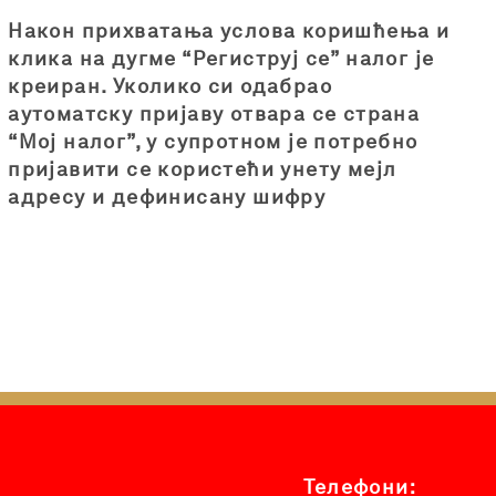
Након прихватања услова коришћења и
клика на дугме “Региструј се” налог је
креиран. Уколико си одабрао
аутоматску пријаву отвара се страна
“Мој налог”, у супротном је потребно
пријавити се користећи унету мејл
адресу и дефинисану шифру
Телефони: