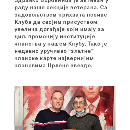
Здравко Боровница је активан у
раду наше секције ветерана. Са
задовољством прихвата позиве
Клуба да својим присуством
увелича догађаје који имају за
циљ промоцију институције
чланства у нашем Клубу. Тако је
недавно уручивао “златне”
чланске карте највернијим
члановима Црвене звезде.