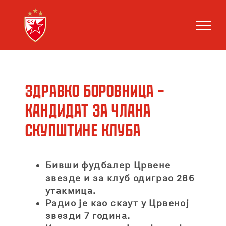
Skip
to
content
Здравко Боровница –
кандидат за члана
Скупштине клуба
Бивши фудбалер Црвене
звезде и за клуб одиграо 286
утакмица.
Радио је као скаут у Црвеној
звезди 7 година.