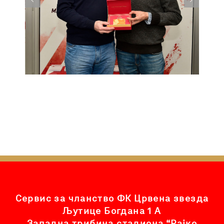
Сервис за чланство ФК Црвена звезда
Љутице Богдана 1 А
Западна трибина стадиона “Рајко