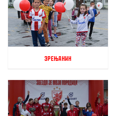
Зрењанин