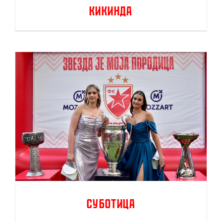
Кикинда
Суботица